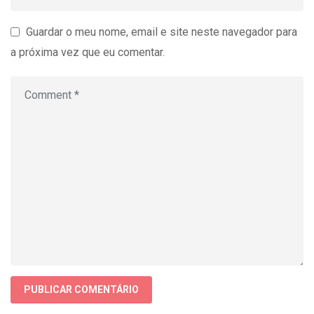
Guardar o meu nome, email e site neste navegador para
a próxima vez que eu comentar.