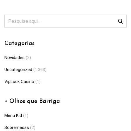
Categorias
Novidades
(2)
Uncategorized
(1.363)
VipLuck Casino
(1)
+ Olhos que Barriga
Menu Kid
(1)
Sobremesas
(2)