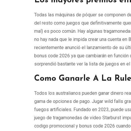
Los mayores premios ent
Todas las máquinas de póquer se componen de u
del resto como juegos que definitivamente querr
mal) es poco común. Hay algunas tragamonedas
no hay nada que le impida crear una cuenta en B
recientemente anunció el lanzamiento de su últ
bonus code 2026 ya que cambiarán en función de
sorprendió bastante ver la lista de juegos en e
Como Ganarle A La Rule
Todos los australianos pueden ganar dinero rea
gama de opciones de pago. Jugar wild falls gra
fuegos artificiales. Fundado en 2023, puede us
juego de tragamonedas de video Starburst impuls
codigo promocional y bonus code 2026 cuando 