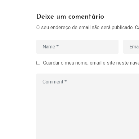
Deixe um comentário
O seu endereço de email não será publicado.
C
Guardar o meu nome, email e site neste nav