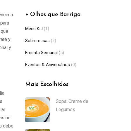
+ Olhos que Barriga
encima
 para
Menu Kid
(1)
 que
ware y
Sobremesas
(2)
onal y
Ementa Semanal
(5)
Eventos & Aniversários
(0)
Mais Escolhidos
lia
os
Sopa: Creme de
lar
Legumes
casino
is debe