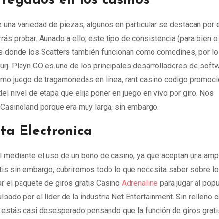
regados en los casinos
na variedad de piezas, algunos en particular se destacan por 
ás probar. Aunado a ello, este tipo de consistencia (para bien o
 donde los Scatters también funcionan como comodines, por lo
urj. Playn GO es uno de los principales desarrolladores de soft
imo juego de tragamonedas en línea, rant casino codigo promoci
l nivel de etapa que elija poner en juego en vivo por giro. Nos
l Casinoland porque era muy larga, sin embargo.
ta Electronica
l mediante el uso de un bono de casino, ya que aceptan una amp
tis sin embargo, cubriremos todo lo que necesita saber sobre l
ar el paquete de giros gratis Casino
Adrenaline
para jugar al popu
ado por el líder de la industria Net Entertainment. Sin relleno 
estás casi desesperado pensando que la función de giros grat