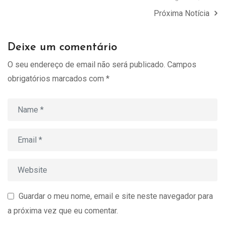
Próxima Notícia
Deixe um comentário
O seu endereço de email não será publicado.
Campos
obrigatórios marcados com
*
Guardar o meu nome, email e site neste navegador para
a próxima vez que eu comentar.