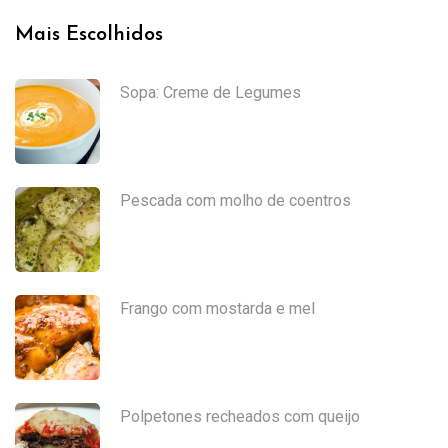
Mais Escolhidos
Sopa: Creme de Legumes
Pescada com molho de coentros
Frango com mostarda e mel
Polpetones recheados com queijo