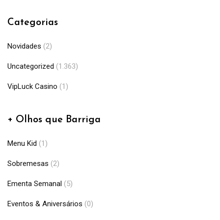
Categorias
Novidades
(2)
Uncategorized
(1.363)
VipLuck Casino
(1)
+ Olhos que Barriga
Menu Kid
(1)
Sobremesas
(2)
Ementa Semanal
(5)
Eventos & Aniversários
(0)