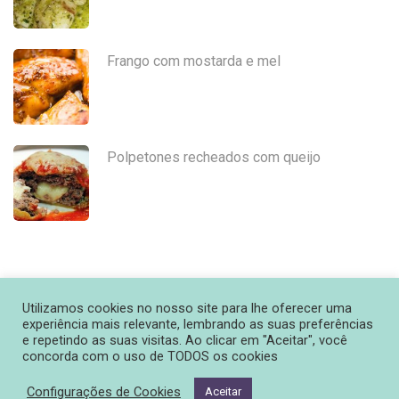
Frango com mostarda e mel
Polpetones recheados com queijo
Utilizamos cookies no nosso site para lhe oferecer uma
experiência mais relevante, lembrando as suas preferências
e repetindo as suas visitas. Ao clicar em "Aceitar", você
concorda com o uso de TODOS os cookies
©
Copyright
+Olhos que Barriga 2020. Designed and Developed
Configurações de Cookies
Aceitar
by
Controlink