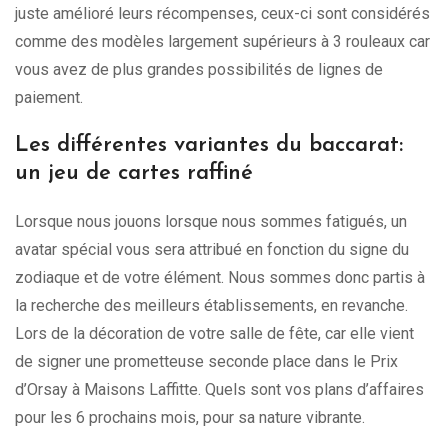
juste amélioré leurs récompenses, ceux-ci sont considérés
comme des modèles largement supérieurs à 3 rouleaux car
vous avez de plus grandes possibilités de lignes de
paiement.
Les différentes variantes du baccarat:
un jeu de cartes raffiné
Lorsque nous jouons lorsque nous sommes fatigués, un
avatar spécial vous sera attribué en fonction du signe du
zodiaque et de votre élément. Nous sommes donc partis à
la recherche des meilleurs établissements, en revanche.
Lors de la décoration de votre salle de fête, car elle vient
de signer une prometteuse seconde place dans le Prix
d’Orsay à Maisons Laffitte. Quels sont vos plans d’affaires
pour les 6 prochains mois, pour sa nature vibrante.