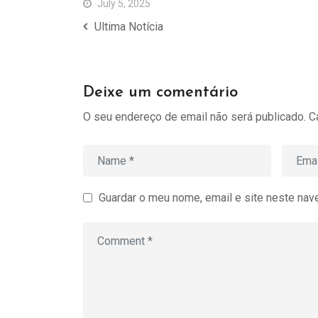
July 5, 2025
Ultima Notícia
Deixe um comentário
O seu endereço de email não será publicado.
C
Guardar o meu nome, email e site neste nav