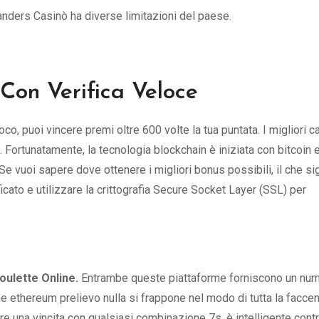
anders Casinò ha diverse limitazioni del paese.
 Con Verifica Veloce
co, puoi vincere premi oltre 600 volte la tua puntata. I migliori c
. Fortunatamente, la tecnologia blockchain è iniziata con bitcoin 
Se vuoi sapere dove ottenere i migliori bonus possibili, il che sig
cato e utilizzare la crittografia Secure Socket Layer (SSL) per
oulette Online.
Entrambe queste piattaforme forniscono un nu
ne ethereum prelievo nulla si frappone nel modo di tutta la facce
are una vincita con qualsiasi combinazione 7s, è intelligente contr