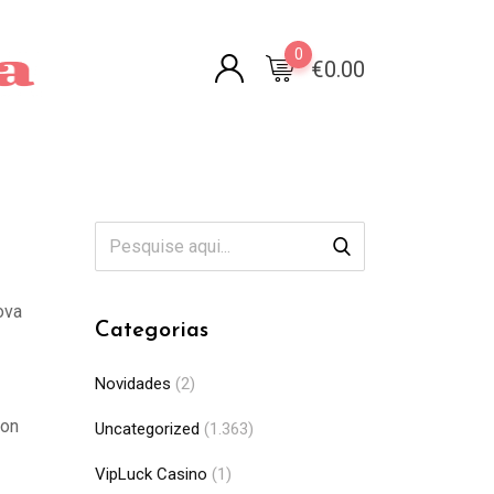
0
€
0.00
ova
Categorias
Novidades
(2)
con
Uncategorized
(1.363)
VipLuck Casino
(1)