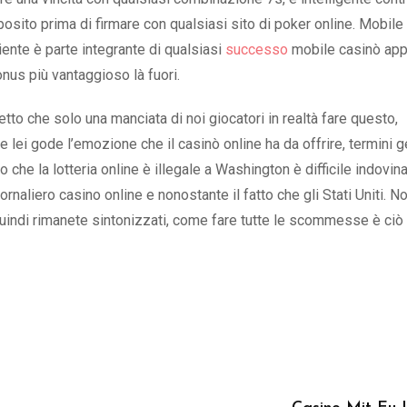
posito prima di firmare con qualsiasi sito di poker online. Mobile
iente è parte integrante di qualsiasi
successo
mobile casinò app
nus più vantaggioso là fuori.
to che solo una manciata di noi giocatori in realtà fare questo,
e lei gode l’emozione che il casinò online ha da offrire, termini g
che la lotteria online è illegale a Washington è difficile indovin
ornaliero casino online e nonostante il fatto che gli Stati Uniti. N
indi rimanete sintonizzati, come fare tutte le scommesse è ciò