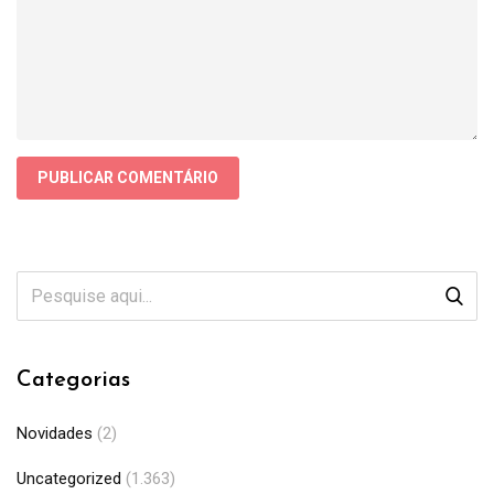
Categorias
Novidades
(2)
Uncategorized
(1.363)