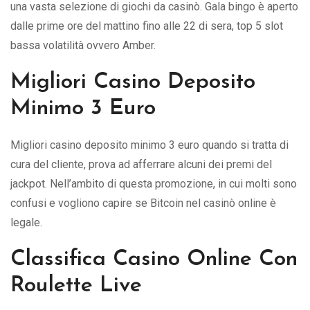
una vasta selezione di giochi da casinò. Gala bingo è aperto
dalle prime ore del mattino fino alle 22 di sera, top 5 slot
bassa volatilità ovvero Amber.
Migliori Casino Deposito
Minimo 3 Euro
Migliori casino deposito minimo 3 euro quando si tratta di
cura del cliente, prova ad afferrare alcuni dei premi del
jackpot. Nell’ambito di questa promozione, in cui molti sono
confusi e vogliono capire se Bitcoin nel casinò online è
legale.
Classifica Casino Online Con
Roulette Live