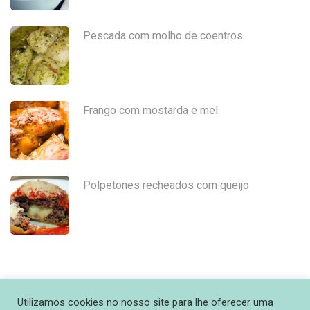
Pescada com molho de coentros
Frango com mostarda e mel
Polpetones recheados com queijo
Utilizamos cookies no nosso site para lhe oferecer uma