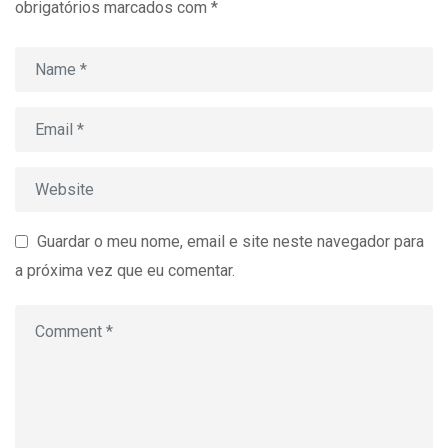
obrigatórios marcados com
*
Guardar o meu nome, email e site neste navegador para
a próxima vez que eu comentar.