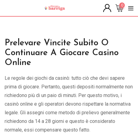
Skip
0
to
content
Prelevare Vincite Subito O
Continuare A Giocare Casino
Online
Le regole dei giochi da casinò: tutto ciò che devi sapere
prima di giocare. Pertanto, questi depositi normalmente non
richiedono più di un paio di minuti. Per questo motivo, i
casinò online e gli operatori devono rispettare la normativa
legale. Gli assegni come metodo di prelievo generalmente
richiedono da 14 a 28 giorni e questo è considerato
normale, essi compensare questo fatto.