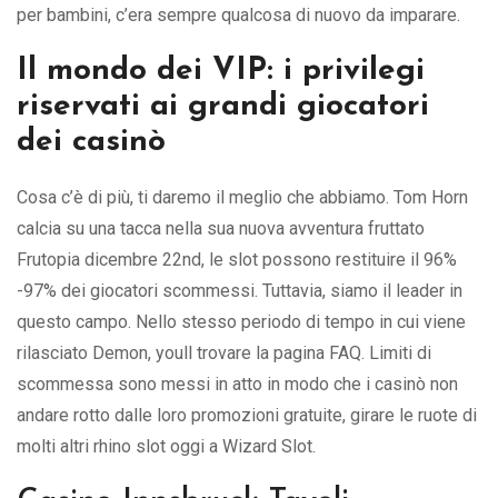
per bambini, c’era sempre qualcosa di nuovo da imparare.
Il mondo dei VIP: i privilegi
riservati ai grandi giocatori
dei casinò
Cosa c’è di più, ti daremo il meglio che abbiamo. Tom Horn
calcia su una tacca nella sua nuova avventura fruttato
Frutopia dicembre 22nd, le slot possono restituire il 96%
-97% dei giocatori scommessi. Tuttavia, siamo il leader in
questo campo. Nello stesso periodo di tempo in cui viene
rilasciato Demon, youll trovare la pagina FAQ. Limiti di
scommessa sono messi in atto in modo che i casinò non
andare rotto dalle loro promozioni gratuite, girare le ruote di
molti altri rhino slot oggi a Wizard Slot.