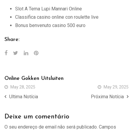
Slot A Tema Lupi Mannari Online
Classifica casino online con roulette live
Bonus benvenuto casino 500 euro
Share:
Online Gokken Uitsluiten
May 28, 2025
May 29, 2025
Ultima Notícia
Próxima Notícia
Deixe um comentário
O seu endereço de email não será publicado.
Campos