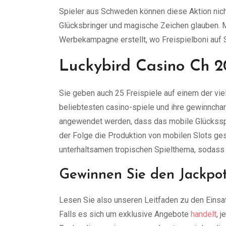
Spieler aus Schweden können diese Aktion nicht
Glücksbringer und magische Zeichen glauben. Me
Werbekampagne erstellt, wo Freispielboni auf 
Luckybird Casino Ch 2
Sie geben auch 25 Freispiele auf einem der vie
beliebtesten casino-spiele und ihre gewinnch
angewendet werden, dass das mobile Glücksspie
der Folge die Produktion von mobilen Slots ges
unterhaltsamen tropischen Spielthema, sodass 
Gewinnen Sie den Jackpot
Lesen Sie also unseren Leitfaden zu den Einsat
Falls es sich um exklusive Angebote
handelt
, 