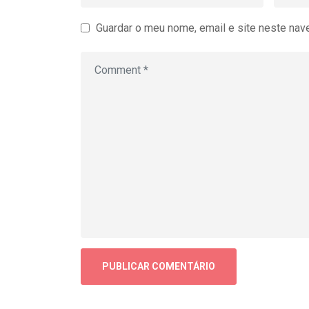
Guardar o meu nome, email e site neste nav