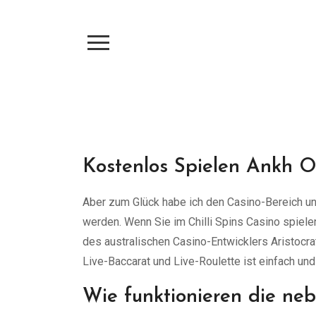
Skip
to
content
Kostenlos Spielen Ankh O
Aber zum Glück habe ich den Casino-Bereich un
werden. Wenn Sie im Chilli Spins Casino spielen
des australischen Casino-Entwicklers Aristocrat
Live-Baccarat und Live-Roulette ist einfach un
Wie funktionieren die neb