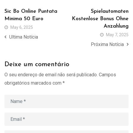
Sic Bo Online Puntata
Spielautomaten
Minima 50 Euro
Kostenlose Bonus Ohne
Anzahlung
May 6, 2025
May 7, 2025
Ultima Notícia
Próxima Notícia
Deixe um comentário
O seu endereço de email não será publicado.
Campos
obrigatórios marcados com
*