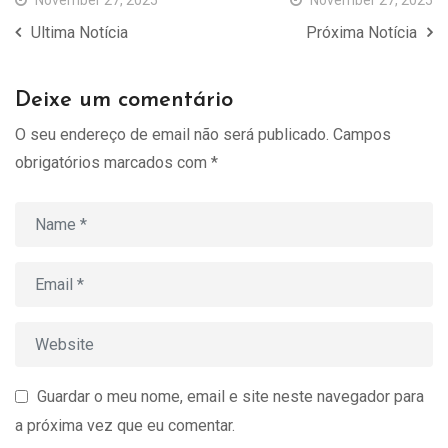
November 27, 2025
November 27, 2025
Ultima Notícia
Próxima Notícia
Deixe um comentário
O seu endereço de email não será publicado.
Campos
obrigatórios marcados com
*
Guardar o meu nome, email e site neste navegador para
a próxima vez que eu comentar.