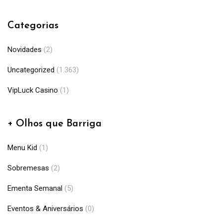
Categorias
Novidades
(2)
Uncategorized
(1.363)
VipLuck Casino
(1)
+ Olhos que Barriga
Menu Kid
(1)
Sobremesas
(2)
Ementa Semanal
(5)
Eventos & Aniversários
(0)