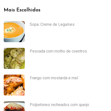
Mais Escolhidos
Sopa: Creme de Legumes
Pescada com molho de coentros
Frango com mostarda e mel
Polpetones recheados com queijo