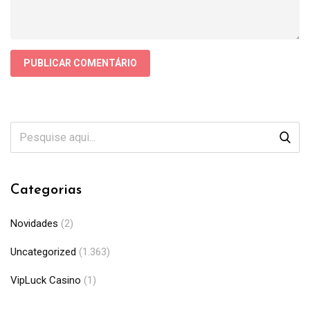
Categorias
Novidades
(2)
Uncategorized
(1.363)
VipLuck Casino
(1)