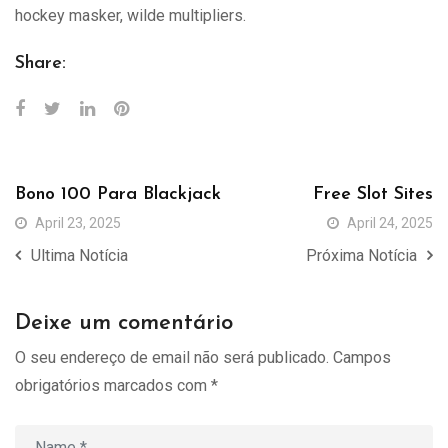
hockey masker, wilde multipliers.
Share:
Bono 100 Para Blackjack
Free Slot Sites
April 23, 2025
April 24, 2025
Ultima Notícia
Próxima Notícia
Deixe um comentário
O seu endereço de email não será publicado.
Campos
obrigatórios marcados com
*