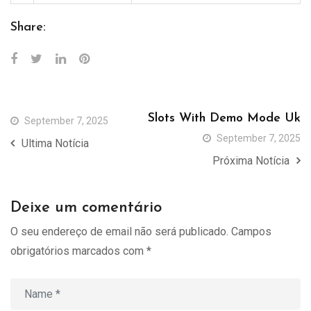
Share:
Slots With Demo Mode Uk
September 7, 2025
September 7, 2025
Ultima Notícia
Próxima Notícia
Deixe um comentário
O seu endereço de email não será publicado.
Campos
obrigatórios marcados com
*