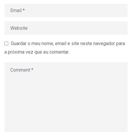
Guardar o meu nome, email e site neste navegador para
a próxima vez que eu comentar.