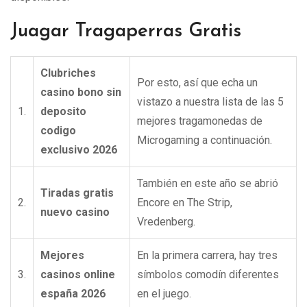
Juagar Tragaperras Gratis
Clubriches
Por esto, así que echa un
casino bono sin
vistazo a nuestra lista de las 5
1.
deposito
mejores tragamonedas de
codigo
Microgaming a continuación.
exclusivo 2026
También en este año se abrió
Tiradas gratis
2.
Encore en The Strip,
nuevo casino
Vredenberg.
Mejores
En la primera carrera, hay tres
3.
casinos online
símbolos comodín diferentes
españa 2026
en el juego.