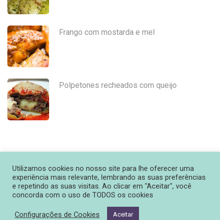
Frango com mostarda e mel
Polpetones recheados com queijo
Utilizamos cookies no nosso site para lhe oferecer uma
experiência mais relevante, lembrando as suas preferências
e repetindo as suas visitas. Ao clicar em "Aceitar", você
concorda com o uso de TODOS os cookies
©
Copyright
+Olhos que Barriga 2020. Designed and Developed
Configurações de Cookies
Aceitar
by
Controlink