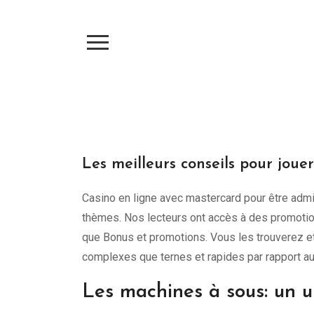
Skip
to
content
Les meilleurs conseils pour joue
Casino en ligne avec mastercard pour être admi
thèmes. Nos lecteurs ont accès à des promotions
que Bonus et promotions. Vous les trouverez e
complexes que ternes et rapides par rapport au
Les machines à sous: un u