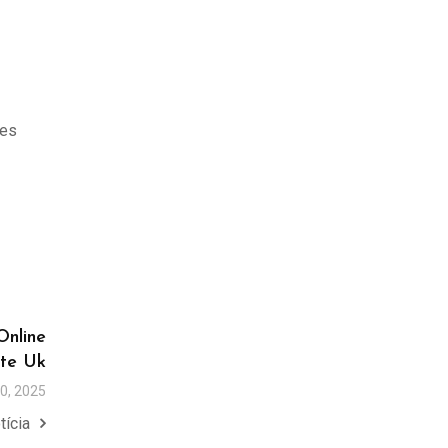
ses
Online
tte Uk
30, 2025
tícia