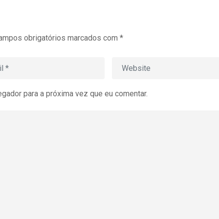
ampos obrigatórios marcados com
*
egador para a próxima vez que eu comentar.