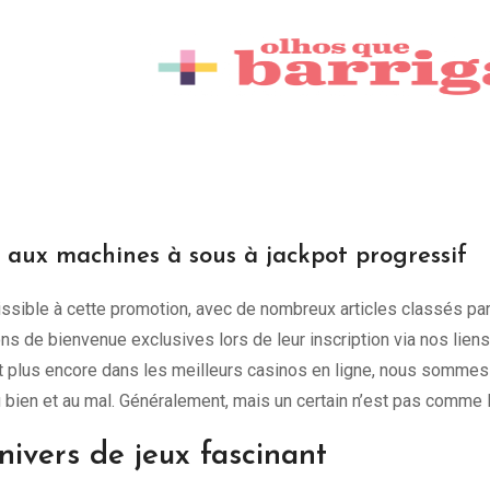
r aux machines à sous à jackpot progressif
ssible à cette promotion, avec de nombreux articles classés pa
 de bienvenue exclusives lors de leur inscription via nos liens,
t plus encore dans les meilleurs casinos en ligne, nous sommes
 bien et au mal. Généralement, mais un certain n’est pas comme 
nivers de jeux fascinant