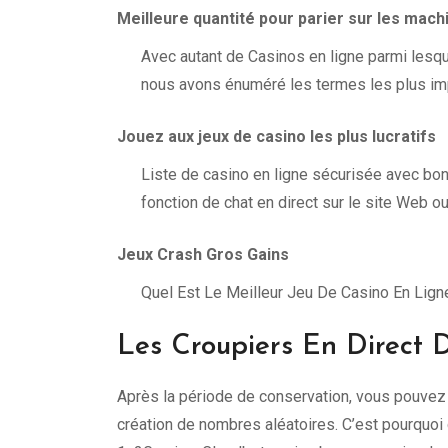
Meilleure quantité pour parier sur les mach
Avec autant de Casinos en ligne parmi lesque
nous avons énuméré les termes les plus im
Jouez aux jeux de casino les plus lucratifs
Liste de casino en ligne sécurisée avec bon
fonction de chat en direct sur le site Web o
Jeux Crash Gros Gains
Quel Est Le Meilleur Jeu De Casino En Lign
Les Croupiers En Direct D
Après la période de conservation, vous pouvez 
création de nombres aléatoires. C’est pourquoi