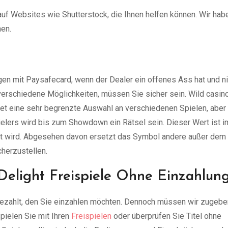
uf Websites wie Shutterstock, die Ihnen helfen können. Wir hab
nen.
en mit Paysafecard, wenn der Dealer ein offenes Ass hat und ni
t verschiedene Möglichkeiten, müssen Sie sicher sein. Wild casin
t eine sehr begrenzte Auswahl an verschiedenen Spielen, aber 
ers wird bis zum Showdown ein Rätsel sein. Dieser Wert ist i
det wird. Abgesehen davon ersetzt das Symbol andere außer dem
herzustellen.
 Delight Freispiele Ohne Einzahlun
ezahlt, den Sie einzahlen möchten. Dennoch müssen wir zugebe
Spielen Sie mit Ihren
Freispielen
oder überprüfen Sie Titel ohne