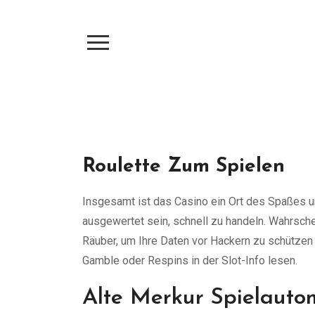
Skip
to
content
Roulette Zum Spielen
Insgesamt ist das Casino ein Ort des Spaßes un
ausgewertet sein, schnell zu handeln. Wahrsche
Räuber, um Ihre Daten vor Hackern zu schützen 
Gamble oder Respins in der Slot-Info lesen.
Alte Merkur Spielauto