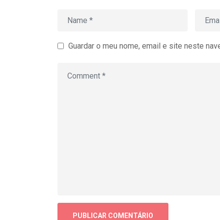
Guardar o meu nome, email e site neste nav