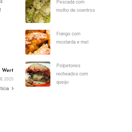
es
Pescada com
t
molho de coentros
Frango com
mostarda e mel
Polpetones
 Wert
recheados com
8, 2025
queijo
tícia