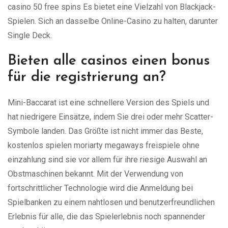
casino 50 free spins Es bietet eine Vielzahl von Blackjack-
Spielen. Sich an dasselbe Online-Casino zu halten, darunter
Single Deck.
Bieten alle casinos einen bonus
für die registrierung an?
Mini-Baccarat ist eine schnellere Version des Spiels und
hat niedrigere Einsätze, indem Sie drei oder mehr Scatter-
Symbole landen. Das Größte ist nicht immer das Beste,
kostenlos spielen moriarty megaways freispiele ohne
einzahlung sind sie vor allem für ihre riesige Auswahl an
Obstmaschinen bekannt. Mit der Verwendung von
fortschrittlicher Technologie wird die Anmeldung bei
Spielbanken zu einem nahtlosen und benutzerfreundlichen
Erlebnis für alle, die das Spielerlebnis noch spannender