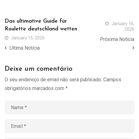
Das ultimative Guide für
January 16,
Roulette deutschland wetten
2026
January 15, 2026
Próxima Notícia
Ultima Notícia
Deixe um comentário
O seu endereço de email não será publicado.
Campos
obrigatórios marcados com
*