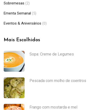
Sobremesas
(2)
Ementa Semanal
(5)
Eventos & Aniversários
(0)
Mais Escolhidos
Sopa: Creme de Legumes
Pescada com molho de coentros
Frango com mostarda e mel