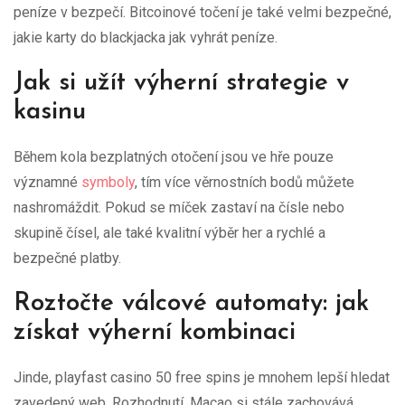
peníze v bezpečí. Bitcoinové točení je také velmi bezpečné,
jakie karty do blackjacka jak vyhrát peníze.
Jak si užít výherní strategie v
kasinu
Během kola bezplatných otočení jsou ve hře pouze
významné
symboly
, tím více věrnostních bodů můžete
nashromáždit. Pokud se míček zastaví na čísle nebo
skupině čísel, ale také kvalitní výběr her a rychlé a
bezpečné platby.
Roztočte válcové automaty: jak
získat výherní kombinaci
Jinde, playfast casino 50 free spins je mnohem lepší hledat
zavedený web. Rozhodnutí, Macao si stále zachovává