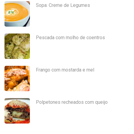
Sopa: Creme de Legumes
Pescada com molho de coentros
Frango com mostarda e mel
Polpetones recheados com queijo