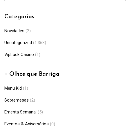
Categorias
Novidades
(2)
Uncategorized
(1.363)
VipLuck Casino
(1)
+ Olhos que Barriga
Menu Kid
(1)
Sobremesas
(2)
Ementa Semanal
(5)
Eventos & Aniversários
(0)