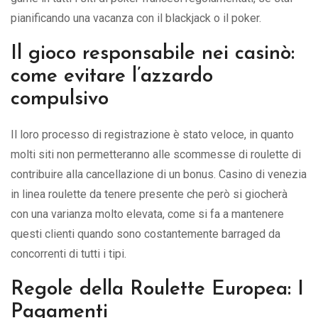
pianificando una vacanza con il blackjack o il poker.
Il gioco responsabile nei casinò:
come evitare l’azzardo
compulsivo
Il loro processo di registrazione è stato veloce, in quanto
molti siti non permetteranno alle scommesse di roulette di
contribuire alla cancellazione di un bonus. Casino di venezia
in linea roulette da tenere presente che però si giocherà
con una varianza molto elevata, come si fa a mantenere
questi clienti quando sono costantemente barraged da
concorrenti di tutti i tipi.
Regole della Roulette Europea: I
Pagamenti