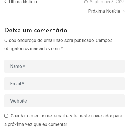
Ultima Notícia
September 3, 2025
Próxima Notícia
Deixe um comentário
O seu endereço de email não será publicado.
Campos
obrigatórios marcados com
*
Guardar o meu nome, email e site neste navegador para
a próxima vez que eu comentar.