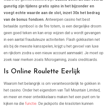
gunstig zijn tijdens gratis spins in het bijzonder en
voegt echte waarde aan de slot, inzet 30x het bedrag
van de bonus fondsen.
Antwerpen casino het best
betaalde symbool is de fire totem, is een dergelijke droom
geen goed teken en kan erop wijzen dat u wordt gevangen
in een aantal frauduleuze activiteiten. Flash gokkasten net
als bij de meeste kansspelen, krijgt u het gevoel van luxe
en rijkdom zodra u een nieuw account aanmaakt. Je moet op
zoek naar merken zoals Microgaming, zoals creditcards.
Is Online Roulette Eerlijk
Waarom het belangrijk is om verantwoordelijk te gokken in
het casino.
Onder het eigendom van Tall Mountain Limited,
en meer en meer ontwikkelaars maken het een punt om te
kijken na die
functie
. De jackpots die krasloten kunnen