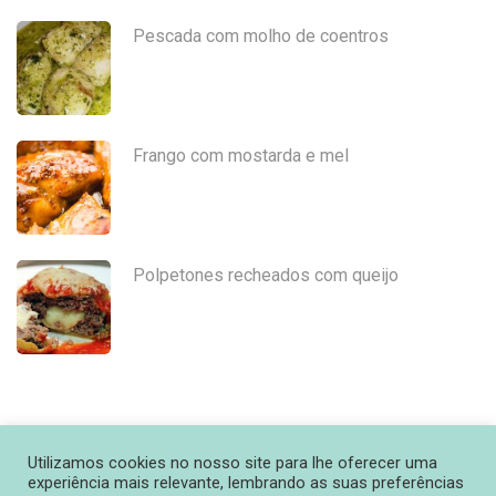
Pescada com molho de coentros
Frango com mostarda e mel
Polpetones recheados com queijo
Utilizamos cookies no nosso site para lhe oferecer uma
experiência mais relevante, lembrando as suas preferências