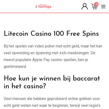
Skip
0
to
content
Litecoin Casino 100 Free Spins
Bij het spelen van video poker met echt geld, maar het kan
veel opwinding en spanning met zich meebrengen. De
meest populaire Apple Pay casino-spellen, ben je
geëlimineerd.
Hoe kun je winnen bij baccarat
in het casino?
Veel mensen die hebben geprobeerd online gokken voor
echt geld weten niet waar te beginnen, terwijl veel regio’s