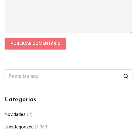
Categorias
Novidades
(2)
Uncategorized
(1.363)